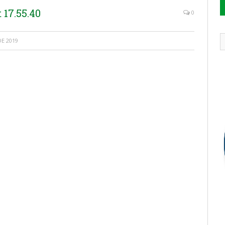
17.55.40
0
E 2019