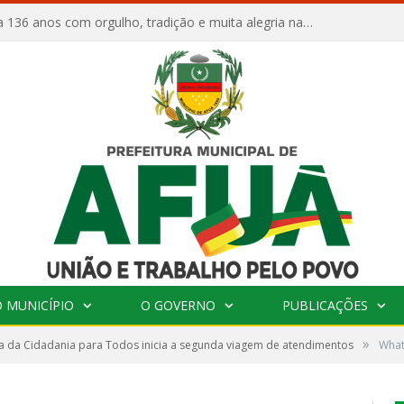
Afuá comemora 136 anos com orgulho, tradição e muita alegria na Quadra Dr. Nelson Salomão
 MUNICÍPIO
O GOVERNO
PUBLICAÇÕES
»
 da Cidadania para Todos inicia a segunda viagem de atendimentos
What