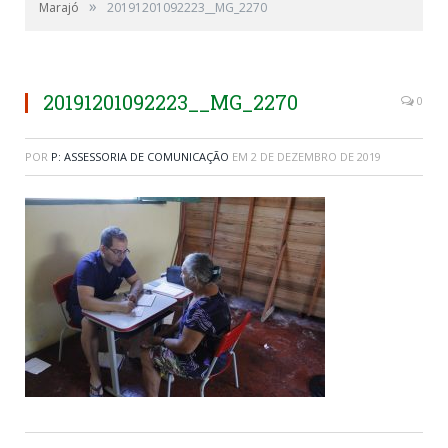
»
Marajó
20191201092223__MG_2270
20191201092223__MG_2270
0
POR
P: ASSESSORIA DE COMUNICAÇÃO
EM
2 DE DEZEMBRO DE 2019