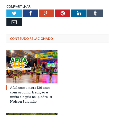
COMPARTILHAR:
Twitter
Facebook
Google+
Pinterest
LinkedIn
Tumblr
Email
CONTEÚDO RELACIONADO
Afuá comemora 136 anos
com orgulho, tradição e
muita alegria na Quadra Dr.
Nelson Salomão