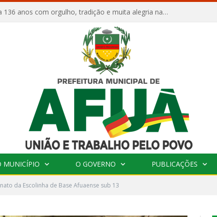
Afuá comemora 136 anos com orgulho, tradição e muita alegria na Quadra Dr. Nelson Salomão
 MUNICÍPIO
O GOVERNO
PUBLICAÇÕES
ato da Escolinha de Base Afuaense sub 13