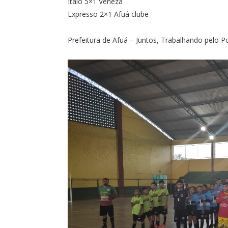
Ítalo 5×1 Veneza
Expresso 2×1 Afuá clube
Prefeitura de Afuá – Juntos, Trabalhando pelo P