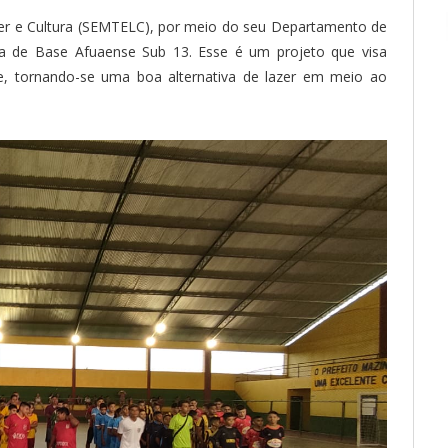
azer e Cultura (SEMTELC), por meio do seu Departamento de
a de Base Afuaense Sub 13. Esse é um projeto que visa
ude, tornando-se uma boa alternativa de lazer em meio ao