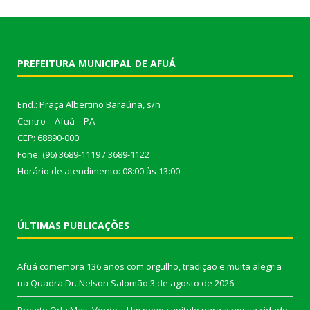
PREFEITURA MUNICIPAL DE AFUÁ
End.: Praça Albertino Baraúna, s/n
Centro – Afuá – PA
CEP: 68890-000
Fone: (96) 3689-1119 / 3689-1122
Horário de atendimento: 08:00 às 13:00
ÚLTIMAS PUBLICAÇÕES
Afuá comemora 136 anos com orgulho, tradição e muita alegria
na Quadra Dr. Nelson Salomão
3 de agosto de 2026
Projeto Orla Mais Verde – Um novo capítulo para a nossa cidade