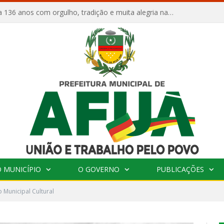
Afuá comemora 136 anos com orgulho, tradição e muita alegria na Quadra Dr. Nelson Salomão
 MUNICÍPIO
O GOVERNO
PUBLICAÇÕES
 Municipal Cultural