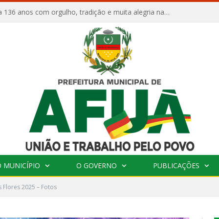
Afuá comemora 136 anos com orgulho, tradição e muita alegria na Quadra Dr. Nelson Salomão
 MUNICÍPIO
O GOVERNO
PUBLICAÇÕES
s Flores 2025 – Fotos