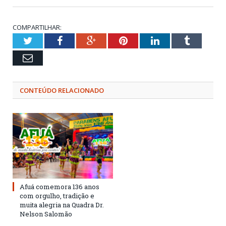
COMPARTILHAR:
Twitter
Facebook
Google+
Pinterest
LinkedIn
Tumblr
Email
CONTEÚDO RELACIONADO
Afuá comemora 136 anos
com orgulho, tradição e
muita alegria na Quadra Dr.
Nelson Salomão