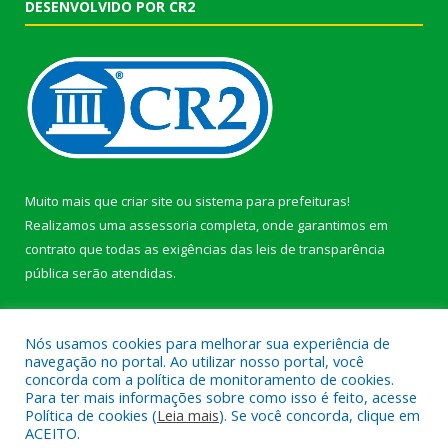
DESENVOLVIDO POR CR2
Muito mais que
criar site
ou
sistema para prefeituras
!
Realizamos uma
assessoria
completa, onde garantimos em
contrato que todas as exigências das
leis de transparência
pública
serão atendidas.
Conheça o
PNTP
e o
Radar da Transparência Pública
Nós usamos cookies para melhorar sua experiência de
navegação no portal. Ao utilizar nosso portal, você
concorda com a política de monitoramento de cookies.
Para ter mais informações sobre como isso é feito, acesse
Política de cookies (
Leia mais
). Se você concorda, clique em
Todos os direitos reservados a Prefeitura Municipal de Afuá.
ACEITO.