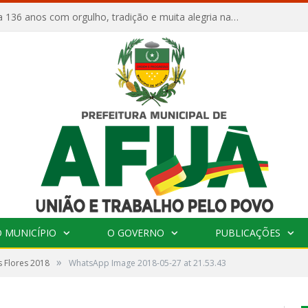
Afuá comemora 136 anos com orgulho, tradição e muita alegria na Quadra Dr. Nelson Salomão
 MUNICÍPIO
O GOVERNO
PUBLICAÇÕES
»
s Flores 2018
WhatsApp Image 2018-05-27 at 21.53.43