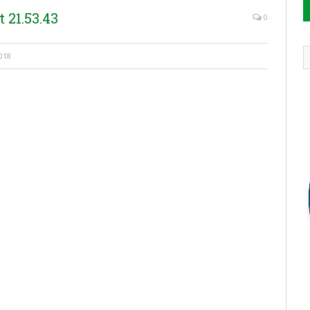
 21.53.43
0
018