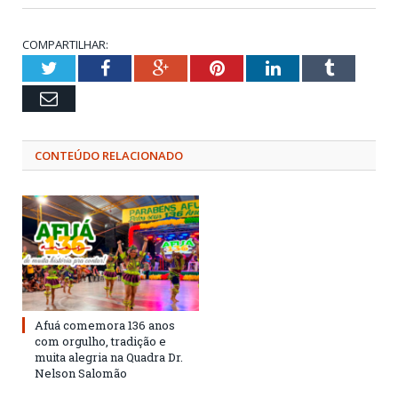
COMPARTILHAR:
Twitter
Facebook
Google+
Pinterest
LinkedIn
Tumblr
Email
CONTEÚDO RELACIONADO
Afuá comemora 136 anos
com orgulho, tradição e
muita alegria na Quadra Dr.
Nelson Salomão