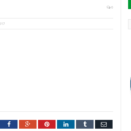
0
017
tter
Facebook
Google+
Pinterest
LinkedIn
Tumblr
Email