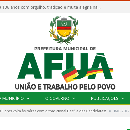
Afuá comemora 136 anos com orgulho, tradição e muita alegria na Quadra Dr. Nelson Salomão
 MUNICÍPIO
O GOVERNO
PUBLICAÇÕES
»
s Flores volta às raízes com o tradicional Desfile das Candidatas!
IMG-201