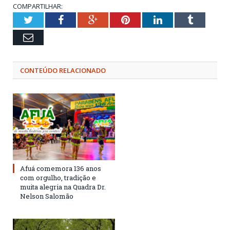
COMPARTILHAR:
Twitter
Facebook
Google+
Pinterest
LinkedIn
Tumblr
Email
CONTEÚDO RELACIONADO
Afuá comemora 136 anos
com orgulho, tradição e
muita alegria na Quadra Dr.
Nelson Salomão