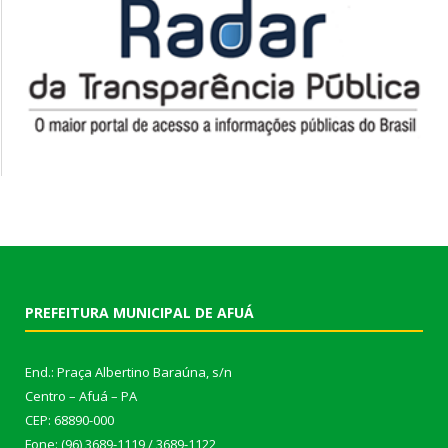
PREFEITURA MUNICIPAL DE AFUÁ
End.: Praça Albertino Baraúna, s/n
Centro – Afuá – PA
CEP: 68890-000
Fone: (96) 3689-1119 / 3689-1122