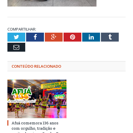
COMPARTILHAR:
Twitter
Facebook
Google+
Pinterest
LinkedIn
Tumblr
Email
CONTEÚDO RELACIONADO
Afuá comemora 136 anos
com orgulho, tradição e