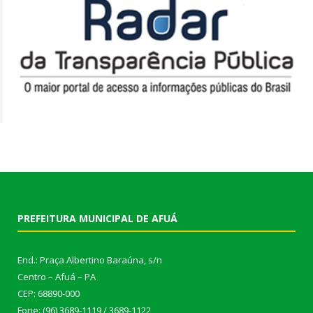
PREFEITURA MUNICIPAL DE AFUÁ
End.: Praça Albertino Baraúna, s/n
Centro – Afuá – PA
CEP: 68890-000
Fone: (96) 3689-1119 / 3689-1122