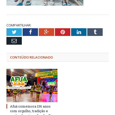
COMPARTILHAR:
Twitter
Facebook
Google+
Pinterest
LinkedIn
Tumblr
Email
CONTEÚDO RELACIONADO
Afuá comemora 136 anos
com orgulho, tradição e