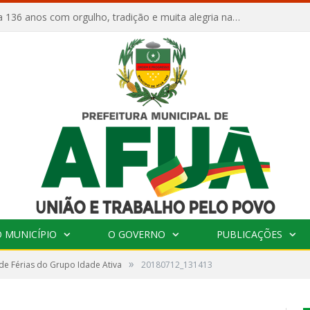
Afuá comemora 136 anos com orgulho, tradição e muita alegria na Quadra Dr. Nelson Salomão
 MUNICÍPIO
O GOVERNO
PUBLICAÇÕES
»
e Férias do Grupo Idade Ativa
20180712_131413