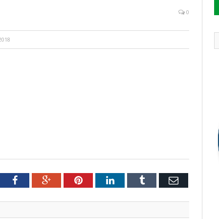
0
2018
tter
Facebook
Google+
Pinterest
LinkedIn
Tumblr
Email