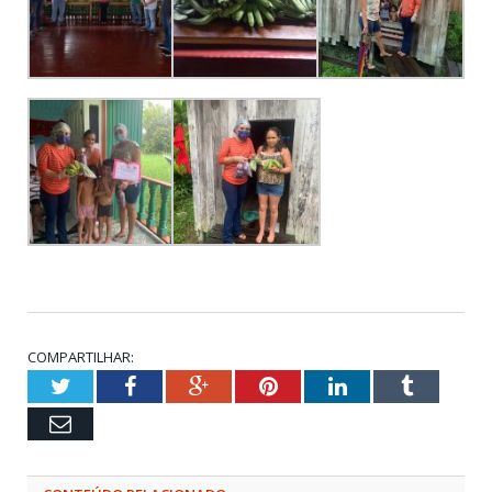
COMPARTILHAR:
Twitter
Facebook
Google+
Pinterest
LinkedIn
Tumblr
Email