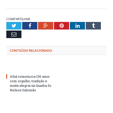
COMPARTILHAR:
Twitter
Facebook
Google+
Pinterest
LinkedIn
Tumblr
Email
CONTEÚDO RELACIONADO
Afuá comemora 136 anos
com orgulho, tradição e
muita alegria na Quadra Dr.
Nelson Salomão