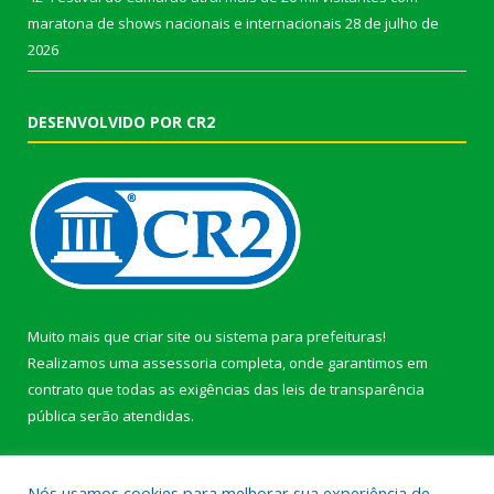
maratona de shows nacionais e internacionais
28 de julho de
2026
DESENVOLVIDO POR CR2
Muito mais que
criar site
ou
sistema para prefeituras
!
Realizamos uma
assessoria
completa, onde garantimos em
contrato que todas as exigências das
leis de transparência
pública
serão atendidas.
Conheça o
PNTP
e o
Radar da Transparência Pública
Nós usamos cookies para melhorar sua experiência de