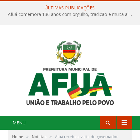
ÚLTIMAS PUBLICAÇÕES:
Projeto Orla Mais Verde – Um novo capítulo para a nossa cidade
MENU
»
»
Home
Notícias
Afuá recebe a visita do governador