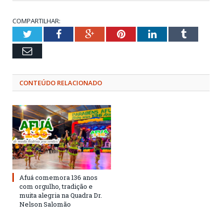
COMPARTILHAR:
Twitter
Facebook
Google+
Pinterest
LinkedIn
Tumblr
Email
CONTEÚDO RELACIONADO
Afuá comemora 136 anos
com orgulho, tradição e
muita alegria na Quadra Dr.
Nelson Salomão