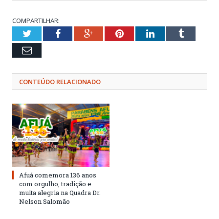
COMPARTILHAR:
Twitter
Facebook
Google+
Pinterest
LinkedIn
Tumblr
Email
CONTEÚDO RELACIONADO
Afuá comemora 136 anos
com orgulho, tradição e
muita alegria na Quadra Dr.
Nelson Salomão