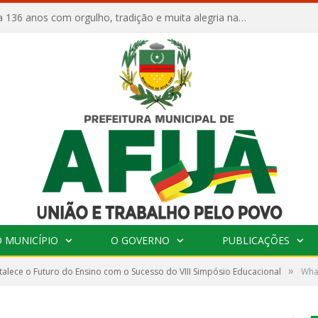
Afuá comemora 136 anos com orgulho, tradição e muita alegria na Quadra Dr. Nelson Salomão
 MUNICÍPIO
O GOVERNO
PUBLICAÇÕES
»
talece o Futuro do Ensino com o Sucesso do VIII Simpósio Educacional
Wha