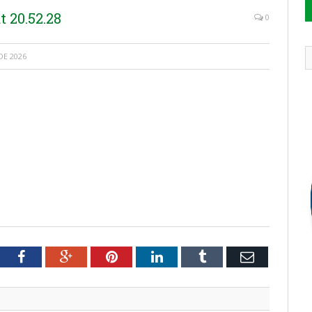
 20.52.28
0
DE 2026
tter
Facebook
Google+
Pinterest
LinkedIn
Tumblr
Email