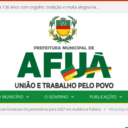
Afuá comemora 136 anos com orgulho, tradição e muita alegria na Quadra Dr. Nelson Salomão
 MUNICÍPIO
O GOVERNO
PUBLICAÇÕES
»
cute Diretrizes Orçamentárias para 2027 em Audiência Pública
WhatsApp Im