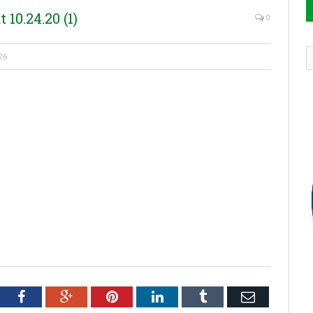
10.24.20 (1)
0
26
tter
Facebook
Google+
Pinterest
LinkedIn
Tumblr
Email