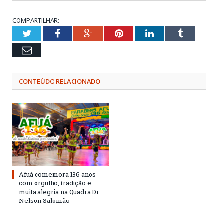
COMPARTILHAR:
Twitter
Facebook
Google+
Pinterest
LinkedIn
Tumblr
Email
CONTEÚDO RELACIONADO
Afuá comemora 136 anos
com orgulho, tradição e
muita alegria na Quadra Dr.
Nelson Salomão