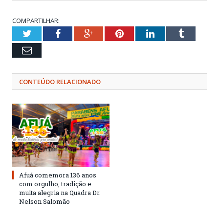
COMPARTILHAR:
Twitter
Facebook
Google+
Pinterest
LinkedIn
Tumblr
Email
CONTEÚDO RELACIONADO
Afuá comemora 136 anos
com orgulho, tradição e
muita alegria na Quadra Dr.
Nelson Salomão