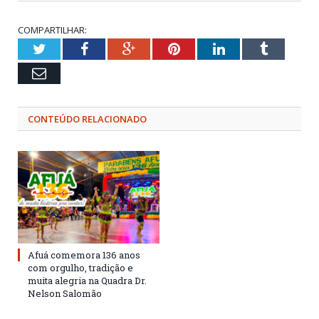
COMPARTILHAR:
Twitter
Facebook
Google+
Pinterest
LinkedIn
Tumblr
Email
CONTEÚDO RELACIONADO
Afuá comemora 136 anos
com orgulho, tradição e
muita alegria na Quadra Dr.
Nelson Salomão