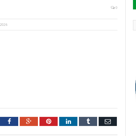
0
 2026
tter
Facebook
Google+
Pinterest
LinkedIn
Tumblr
Email