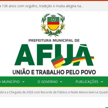
Afuá comemora 136 anos com orgulho, tradição e muita alegria na Quadra Dr. Nelson Salomão
 MUNICÍPIO
O GOVERNO
PUBLICAÇÕES
lebra a Chegada de 2026 com Recorde de Público e Noite Memorável na Quadr