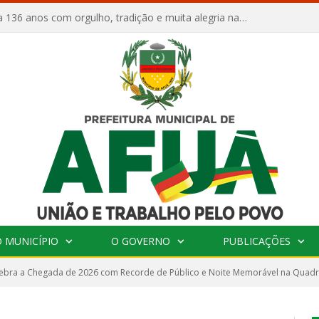
Afuá comemora 136 anos com orgulho, tradição e muita alegria na Quadra Dr. Nelson Salomão
 MUNICÍPIO
O GOVERNO
PUBLICAÇÕES
lebra a Chegada de 2026 com Recorde de Público e Noite Memorável na Quadr