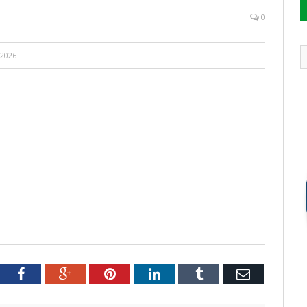
0
 2026
tter
Facebook
Google+
Pinterest
LinkedIn
Tumblr
Email