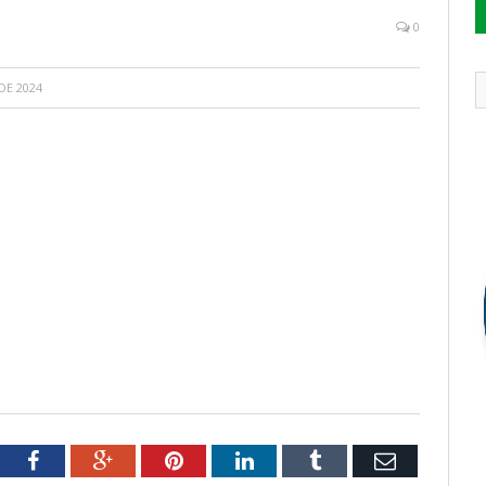
0
DE 2024
tter
Facebook
Google+
Pinterest
LinkedIn
Tumblr
Email