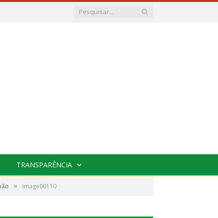
TRANSPARÊNCIA
»
omão
image00110