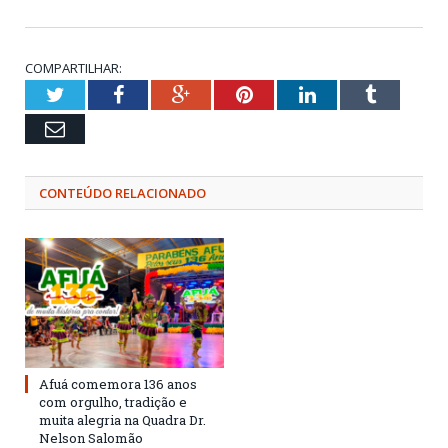
COMPARTILHAR:
Twitter
Facebook
Google+
Pinterest
LinkedIn
Tumblr
Email
CONTEÚDO RELACIONADO
Afuá comemora 136 anos
com orgulho, tradição e
muita alegria na Quadra Dr.
Nelson Salomão