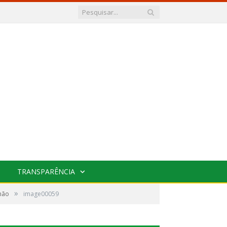
TRANSPARÊNCIA
»
omão
image00059