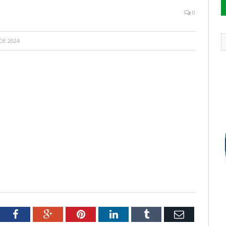
0
DE 2024
tter
Facebook
Google+
Pinterest
LinkedIn
Tumblr
Email