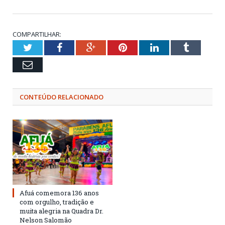
COMPARTILHAR:
Twitter
Facebook
Google+
Pinterest
LinkedIn
Tumblr
Email
CONTEÚDO RELACIONADO
Afuá comemora 136 anos
com orgulho, tradição e
muita alegria na Quadra Dr.
Nelson Salomão