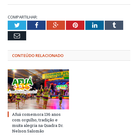
COMPARTILHAR:
Twitter
Facebook
Google+
Pinterest
LinkedIn
Tumblr
Email
CONTEÚDO RELACIONADO
Afuá comemora 136 anos
com orgulho, tradição e
muita alegria na Quadra Dr.
Nelson Salomão