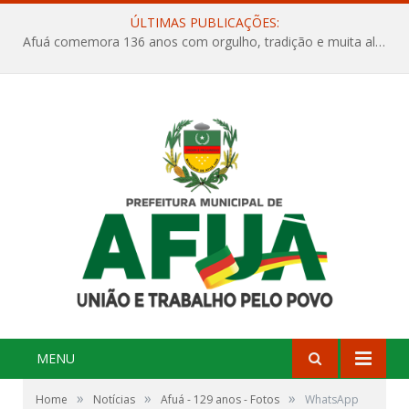
ÚLTIMAS PUBLICAÇÕES:
Afuá comemora 136 anos com orgulho, tradição e muita alegria na Quadra Dr. Nelson Salomão
MENU
»
»
»
Home
Notícias
Afuá - 129 anos - Fotos
WhatsApp