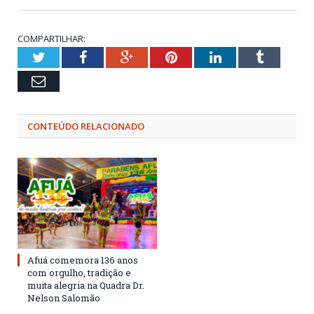
COMPARTILHAR:
Twitter
Facebook
Google+
Pinterest
LinkedIn
Tumblr
Email
CONTEÚDO RELACIONADO
Afuá comemora 136 anos
com orgulho, tradição e
muita alegria na Quadra Dr.
Nelson Salomão