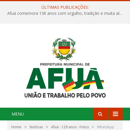
ÚLTIMAS PUBLICAÇÕES:
Afuá comemora 136 anos com orgulho, tradição e muita alegria na Quadra Dr. Nelson Salomão
MENU
»
»
»
Home
Notícias
Afuá - 129 anos - Fotos
WhatsApp