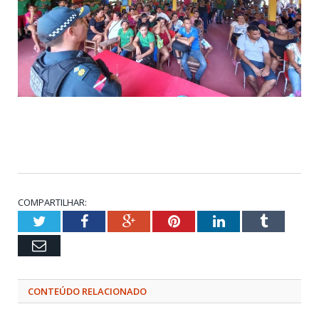
COMPARTILHAR:
Twitter
Facebook
Google+
Pinterest
LinkedIn
Tumblr
Email
CONTEÚDO RELACIONADO