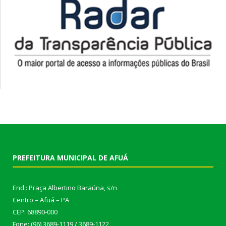
PREFEITURA MUNICIPAL DE AFUÁ
End.: Praça Albertino Baraúna, s/n
Centro – Afuá – PA
CEP: 68890-000
Fone: (96) 3689-1119 / 3689-1122