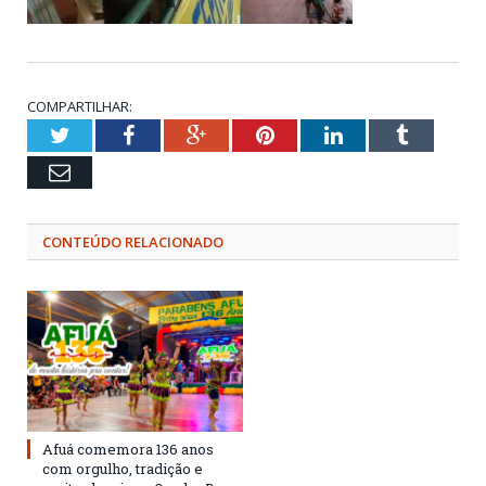
COMPARTILHAR:
Twitter
Facebook
Google+
Pinterest
LinkedIn
Tumblr
Email
CONTEÚDO RELACIONADO
Afuá comemora 136 anos
com orgulho, tradição e