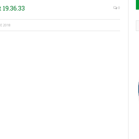
19.36.33
0
E 2018