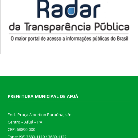
PREFEITURA MUNICIPAL DE AFUÁ
End.: Praça Albertino Baraúna, s/n
Centro – Afuá – PA
CEP: 68890-000
Fone: (96) 3689-1119 / 3689-1122