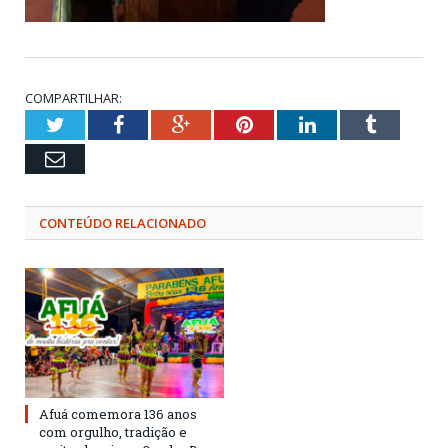
COMPARTILHAR:
Twitter
Facebook
Google+
Pinterest
LinkedIn
Tumblr
Email
CONTEÚDO RELACIONADO
Afuá comemora 136 anos
com orgulho, tradição e