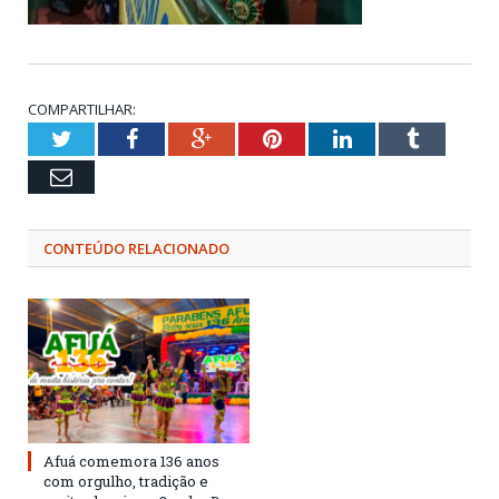
COMPARTILHAR:
Twitter
Facebook
Google+
Pinterest
LinkedIn
Tumblr
Email
CONTEÚDO RELACIONADO
Afuá comemora 136 anos
com orgulho, tradição e