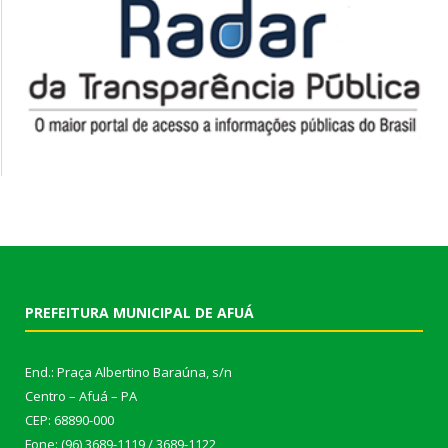
PREFEITURA MUNICIPAL DE AFUÁ
End.: Praça Albertino Baraúna, s/n
Centro – Afuá – PA
CEP: 68890-000
Fone: (96) 3689-1119 / 3689-1122