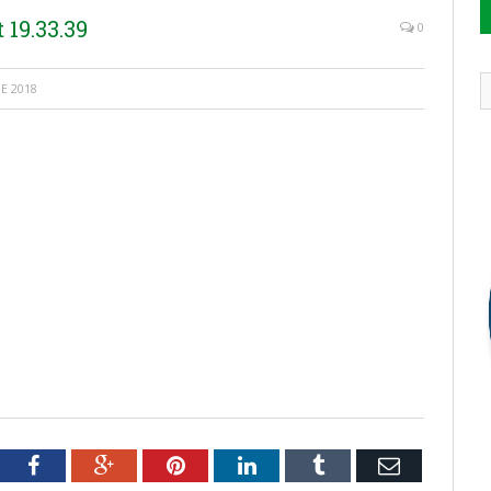
19.33.39
0
E 2018
tter
Facebook
Google+
Pinterest
LinkedIn
Tumblr
Email