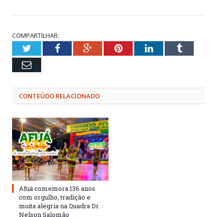
COMPARTILHAR:
Twitter
Facebook
Google+
Pinterest
LinkedIn
Tumblr
Email
CONTEÚDO RELACIONADO
Afuá comemora 136 anos
com orgulho, tradição e
muita alegria na Quadra Dr.
Nelson Salomão