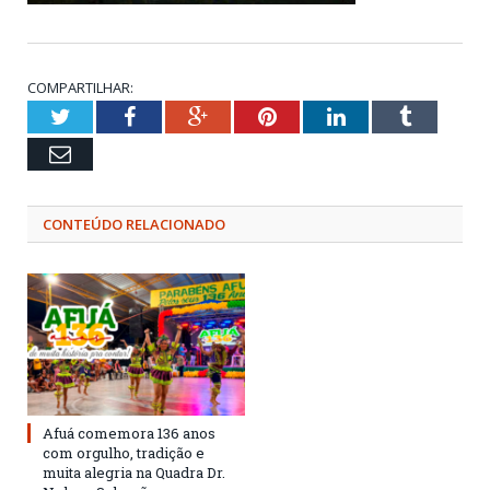
COMPARTILHAR:
Twitter
Facebook
Google+
Pinterest
LinkedIn
Tumblr
Email
CONTEÚDO RELACIONADO
Afuá comemora 136 anos
com orgulho, tradição e
muita alegria na Quadra Dr.