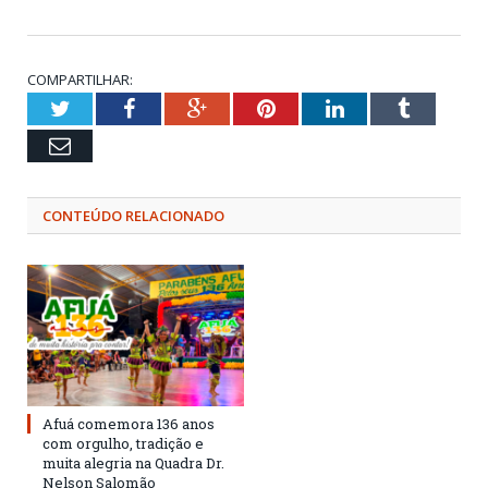
COMPARTILHAR:
Twitter
Facebook
Google+
Pinterest
LinkedIn
Tumblr
Email
CONTEÚDO RELACIONADO
Afuá comemora 136 anos
com orgulho, tradição e
muita alegria na Quadra Dr.
Nelson Salomão