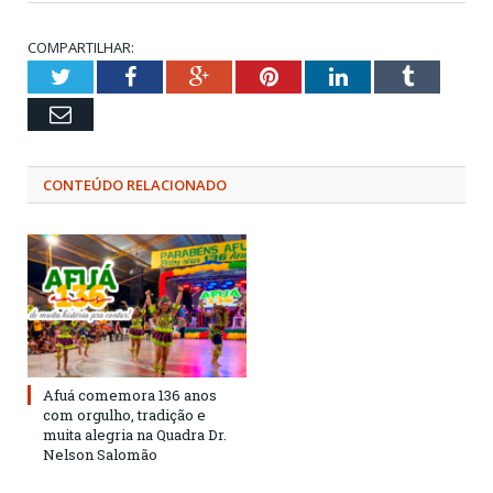
COMPARTILHAR:
Twitter
Facebook
Google+
Pinterest
LinkedIn
Tumblr
Email
CONTEÚDO RELACIONADO
Afuá comemora 136 anos
com orgulho, tradição e
muita alegria na Quadra Dr.
Nelson Salomão