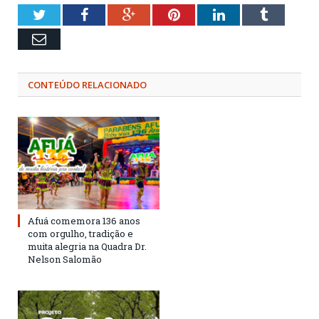
Twitter
Facebook
Google+
Pinterest
LinkedIn
Tumblr
Email
CONTEÚDO RELACIONADO
Afuá comemora 136 anos
com orgulho, tradição e
muita alegria na Quadra Dr.
Nelson Salomão