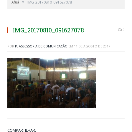
»
Afuá
IMG_20170810_091627078
IMG_20170810_091627078
0
POR
P: ASSESSORIA DE COMUNICAÇÃO
EM
11 DE AGOSTO DE 2017
COMPARTILHAR: