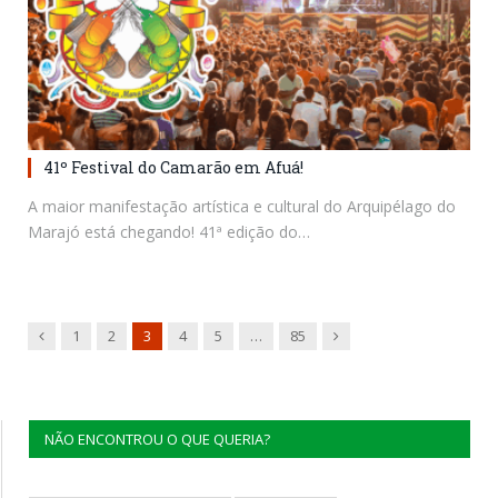
41º Festival do Camarão em Afuá!
A maior manifestação artística e cultural do Arquipélago do
Marajó está chegando! 41ª edição do…
Previous
Next
1
2
3
4
5
…
85
NÃO ENCONTROU O QUE QUERIA?