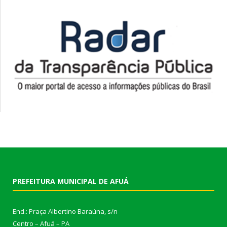
PREFEITURA MUNICIPAL DE AFUÁ
End.: Praça Albertino Baraúna, s/n
Centro – Afuá – PA