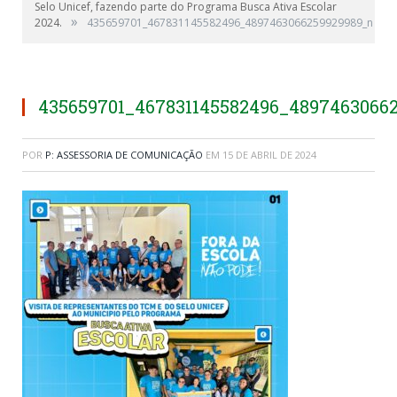
Selo Unicef, fazendo parte do Programa Busca Ativa Escolar
»
2024.
435659701_467831145582496_4897463066259929989_n
435659701_467831145582496_4897463066
POR
P: ASSESSORIA DE COMUNICAÇÃO
EM
15 DE ABRIL DE 2024