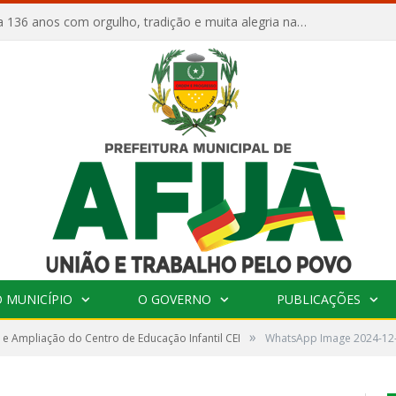
Afuá comemora 136 anos com orgulho, tradição e muita alegria na Quadra Dr. Nelson Salomão
 MUNICÍPIO
O GOVERNO
PUBLICAÇÕES
»
e Ampliação do Centro de Educação Infantil CEI
WhatsApp Image 2024-12-3