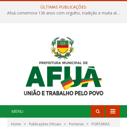
ÚLTIMAS PUBLICAÇÕES:
Afuá comemora 136 anos com orgulho, tradição e muita alegria na Quadra Dr. Nelson Salomão
MENU
»
»
»
Home
Publicações Oficiais
Portarias
PORTARIAS