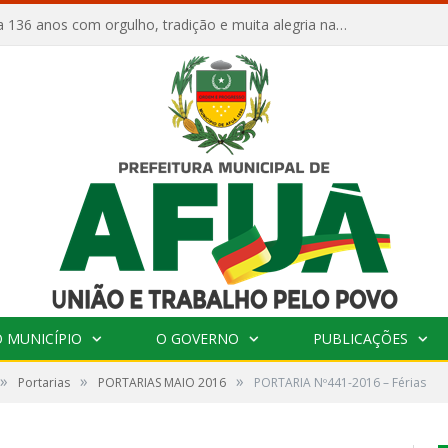
Afuá comemora 136 anos com orgulho, tradição e muita alegria na Quadra Dr. Nelson Salomão
 MUNICÍPIO
O GOVERNO
PUBLICAÇÕES
»
»
»
Portarias
PORTARIAS MAIO 2016
PORTARIA Nº441-2016 – Férias