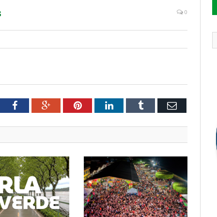
s
0
tter
Facebook
Google+
Pinterest
LinkedIn
Tumblr
Email