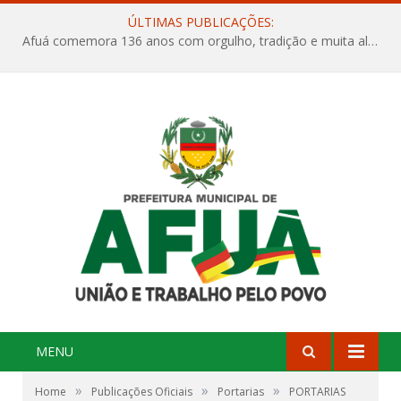
ÚLTIMAS PUBLICAÇÕES:
Afuá comemora 136 anos com orgulho, tradição e muita alegria na Quadra Dr. Nelson Salomão
MENU
»
»
»
Home
Publicações Oficiais
Portarias
PORTARIAS