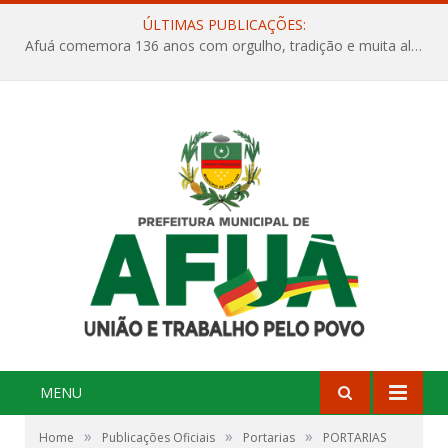
ÚLTIMAS PUBLICAÇÕES:
Afuá comemora 136 anos com orgulho, tradição e muita alegria na Quadra Dr. Nelson Salomão
MENU
»
»
»
Home
Publicações Oficiais
Portarias
PORTARIAS